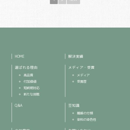
HOME
解決実績
選ばれる理由
メディア・受賞
高品質
メディア
付加価値
受賞歴
短納期対応
新たな挑戦
Q&A
豆知識
繊維の分類
染料の染色性